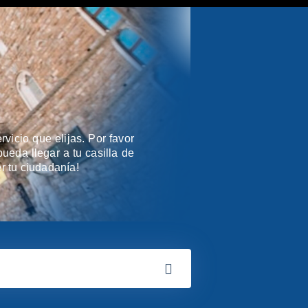
vicio que elijas. Por favor
ueda llegar a tu casilla de
r tu ciudadanía!