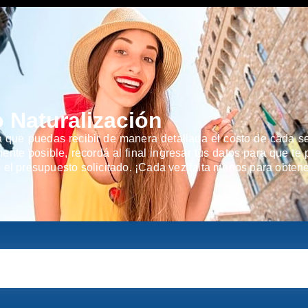
o Naturalización
a que puedas recibir de manera detallada el costo de cada ser
nte posible, recordá al final ingresar tus datos para que te p
 el presupuesto solicitado. ¡Cada vez falta menos para obtene