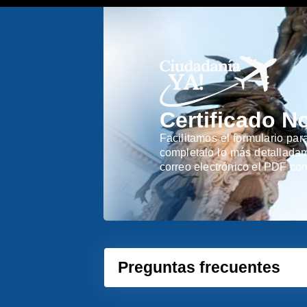
Certificado N
Facilitamos el formulario par
completalo lo más detalladame
correo electrónico el PDF con
Preguntas frecuentes